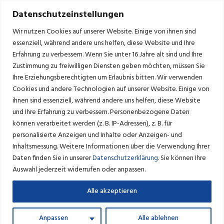
Datenschutzeinstellungen
Wir nutzen Cookies auf unserer Website. Einige von ihnen sind
essenziell, während andere uns helfen, diese Website und Ihre
Erfahrung zu verbessern.
Wenn Sie unter 16 Jahre alt sind und Ihre
Zustimmung zu freiwilligen Diensten geben möchten, müssen Sie
ÖFFENTLICHE BEKANNTMACHUNGEN
Ihre Erziehungsberechtigten um Erlaubnis bitten.
Wir verwenden
Cookies und andere Technologien auf unserer Website. Einige von
ihnen sind essenziell, während andere uns helfen, diese Website
und Ihre Erfahrung zu verbessern.
Personenbezogene Daten
können verarbeitet werden (z. B. IP-Adressen), z. B. für
Öffentliche Auslegung zum Bebauungsplan Nr. 13
personalisierte Anzeigen und Inhalte oder Anzeigen- und
„Barskamper Weg“, online vom 04.02.2019-08.03.2019
Inhaltsmessung.
Weitere Informationen über die Verwendung Ihrer
Daten finden Sie in unserer
Datenschutzerklärung
.
Sie können Ihre
B-Plan Stellungnahmen
Auswahl jederzeit widerrufen oder anpassen.
Alle akzeptieren
Stellungnahme des NABU Naturschutzbund
Deutschland
Anpassen
Alle ablehnen