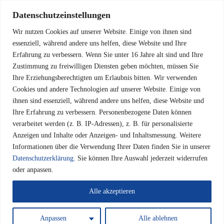
Datenschutzeinstellungen
Wir nutzen Cookies auf unserer Website. Einige von ihnen sind
essenziell, während andere uns helfen, diese Website und Ihre
Erfahrung zu verbessern.
Wenn Sie unter 16 Jahre alt sind und Ihre
Zustimmung zu freiwilligen Diensten geben möchten, müssen Sie
ÖFFNUNGSZEITEN
Ihre Erziehungsberechtigten um Erlaubnis bitten.
Wir verwenden
Cookies und andere Technologien auf unserer Website. Einige von
ihnen sind essenziell, während andere uns helfen, diese Website und
Ihre Erfahrung zu verbessern.
Personenbezogene Daten können
verarbeitet werden (z. B. IP-Adressen), z. B. für personalisierte
Anzeigen und Inhalte oder Anzeigen- und Inhaltsmessung.
Weitere
Frau Susanne Tschentscher
Informationen über die Verwendung Ihrer Daten finden Sie in unserer
Datenschutzerklärung
.
Sie können Ihre Auswahl jederzeit widerrufen
Gemeinde Neetze
oder anpassen.
Am Katzenberg 16
21398 Neetze
Alle akzeptieren
Telefon: 05850 – 370
Anpassen
Alle ablehnen