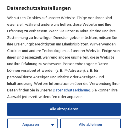
Datenschutzeinstellungen
Wir nutzen Cookies auf unserer Website. Einige von ihnen sind
essenziell, während andere uns helfen, diese Website und Ihre
Erfahrung zu verbessern.
Wenn Sie unter 16 Jahre alt sind und Ihre
Zustimmung zu freiwilligen Diensten geben möchten, müssen Sie
WILLKOMMEN
Ihre Erziehungsberechtigten um Erlaubnis bitten.
Wir verwenden
Cookies und andere Technologien auf unserer Website. Einige von
ihnen sind essenziell, während andere uns helfen, diese Website
und Ihre Erfahrung zu verbessern.
Personenbezogene Daten
können verarbeitet werden (z. B. IP-Adressen), z. B. für
personalisierte Anzeigen und Inhalte oder Anzeigen- und
Liebe Mitbürgerinnen, liebe Mitbürger, liebe Gäste,
Inhaltsmessung.
Weitere Informationen über die Verwendung Ihrer
Daten finden Sie in unserer
Datenschutzerklärung
.
Sie können Ihre
im Namen von Rat und Verwaltung heiße ich Sie auf unserer
Auswahl jederzeit widerrufen oder anpassen.
Internetseite herzlich willkommen.
Alle akzeptieren
Neetze hat sich behutsam von einer kleinen Gemeinde zu
einem ansprechenden Lebensort mit immer noch dörflichem
Anpassen
Alle ablehnen