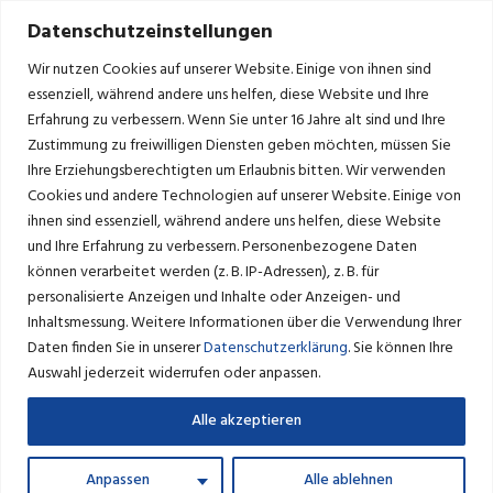
Datenschutzeinstellungen
Wir nutzen Cookies auf unserer Website. Einige von ihnen sind
essenziell, während andere uns helfen, diese Website und Ihre
Erfahrung zu verbessern.
Wenn Sie unter 16 Jahre alt sind und Ihre
Zustimmung zu freiwilligen Diensten geben möchten, müssen Sie
HAFTUNGSAUSSCHLUSS
Ihre Erziehungsberechtigten um Erlaubnis bitten.
Wir verwenden
Cookies und andere Technologien auf unserer Website. Einige von
ihnen sind essenziell, während andere uns helfen, diese Website
INHALT DES ONLINEANGEBOTES
und Ihre Erfahrung zu verbessern.
Personenbezogene Daten
können verarbeitet werden (z. B. IP-Adressen), z. B. für
Der Autor übernimmt keinerlei Gewähr für die Aktualität,
personalisierte Anzeigen und Inhalte oder Anzeigen- und
Richtigkeit und Vollständigkeit der bereitgestellten
Inhaltsmessung.
Weitere Informationen über die Verwendung Ihrer
Informationen auf unserer Website. Haftungsansprüche
Daten finden Sie in unserer
Datenschutzerklärung
.
Sie können Ihre
gegen den Autor, welche sich auf Schäden materieller oder
Auswahl jederzeit widerrufen oder anpassen.
ideeller Art beziehen, die durch die Nutzung oder
Alle akzeptieren
Nichtnutzung der dargebotenen Informationen bzw. durch
die Nutzung fehlerhafter und unvollständiger Informationen
Anpassen
Alle ablehnen
verursacht wurden, sind grundsätzlich ausgeschlossen, sofern