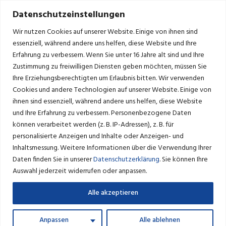
Datenschutzeinstellungen
Wir nutzen Cookies auf unserer Website. Einige von ihnen sind
essenziell, während andere uns helfen, diese Website und Ihre
Erfahrung zu verbessern.
Wenn Sie unter 16 Jahre alt sind und Ihre
Zustimmung zu freiwilligen Diensten geben möchten, müssen Sie
NIEDERSCHRIFT 12.
Ihre Erziehungsberechtigten um Erlaubnis bitten.
Wir verwenden
GEMEINDERATSSITZUNG VOM
Cookies und andere Technologien auf unserer Website. Einige von
24.10.2016
ihnen sind essenziell, während andere uns helfen, diese Website
und Ihre Erfahrung zu verbessern.
Personenbezogene Daten
können verarbeitet werden (z. B. IP-Adressen), z. B. für
NIEDERSCHRIFT 12.
personalisierte Anzeigen und Inhalte oder Anzeigen- und
Inhaltsmessung.
Weitere Informationen über die Verwendung Ihrer
GEMEINDERATSSITZUNG VOM
Daten finden Sie in unserer
Datenschutzerklärung
.
Sie können Ihre
Auswahl jederzeit widerrufen oder anpassen.
24.10.2016
Alle akzeptieren
Von
admin
Verfasst
11. Juli 2017
In
Gemeinderat
Anpassen
Alle ablehnen
0