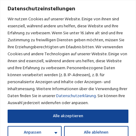
Datenschutzeinstellungen
Wir nutzen Cookies auf unserer Website. Einige von ihnen sind
essenziell, während andere uns helfen, diese Website und Ihre
Erfahrung zu verbessern.
Wenn Sie unter 16 Jahre alt sind und Ihre
Zustimmung zu freiwilligen Diensten geben möchten, müssen Sie
GESCHWINDIGKEITSMESSUNGEN
Ihre Erziehungsberechtigten um Erlaubnis bitten.
Wir verwenden
Cookies und andere Technologien auf unserer Website. Einige von
ihnen sind essenziell, während andere uns helfen, diese Website
Seit mehreren Jahren führt die Gemeinde regelmäßig
und Ihre Erfahrung zu verbessern.
Personenbezogene Daten
können verarbeitet werden (z. B. IP-Adressen), z. B. für
Geschwindigkeitsmessungen mit einer
personalisierte Anzeigen und Inhalte oder Anzeigen- und
Geschwindigkeitsmesstafel auf den Straßen im
Inhaltsmessung.
Weitere Informationen über die Verwendung Ihrer
Gemeindegebiet durch. Die Tafel zeigt nicht nur die
Daten finden Sie in unserer
Datenschutzerklärung
.
Sie können Ihre
gefahrene Geschwindigkeit an, sie zeichnet auch die Daten
Auswahl jederzeit widerrufen oder anpassen.
anonym auf, sodass diese regelmäßig ausgewertet und
besprochen werden. Wir haben uns nun entschieden, dass wir
Alle akzeptieren
diese Daten transparent veröffentlichen wollen, um
interessierten Bürgerinnen und Bürgern eine Übersicht zu
Anpassen
Alle ablehnen